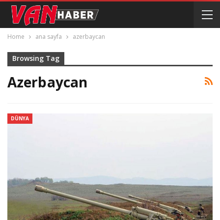
Home
ana sayfa
azerbaycan
Browsing Tag
Azerbaycan
DÜNYA