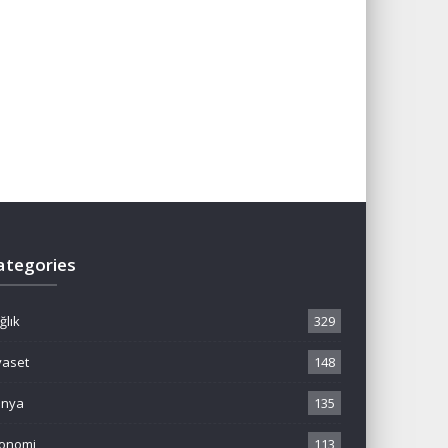
ategories
ğlık
329
yaset
148
ünya
135
onomi
113