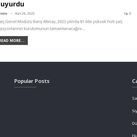
uyurdu
dmin
Kas 26, 2022
0
arj Genel Müdürü Barış Altınay, 2023 yılında 81 ilde yüksek hızlı şarj
tasyonlarının kurulumunun tamamlanacağını…
READ MORE...
Popular Posts
C
Sa
Si
D
Ek