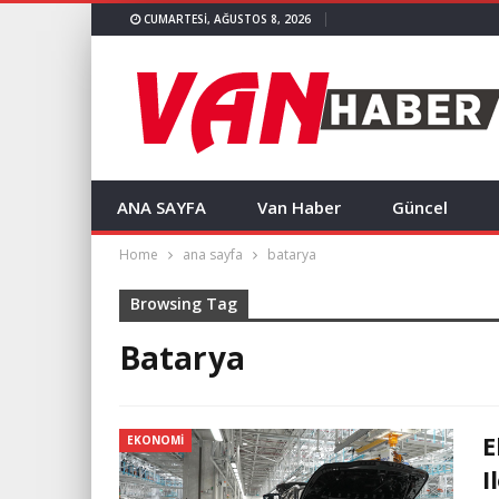
CUMARTESI, AĞUSTOS 8, 2026
ANA SAYFA
Van Haber
Güncel
Home
ana sayfa
batarya
Browsing Tag
Batarya
E
EKONOMI
I