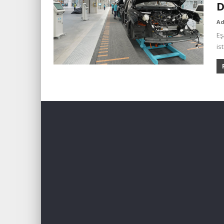
D
A
Eş
is