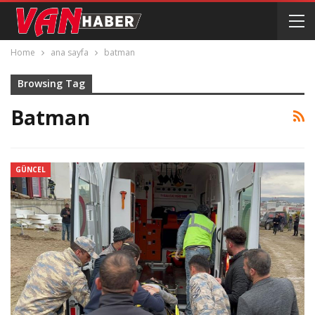
Home
ana sayfa
batman
Browsing Tag
Batman
GÜNCEL