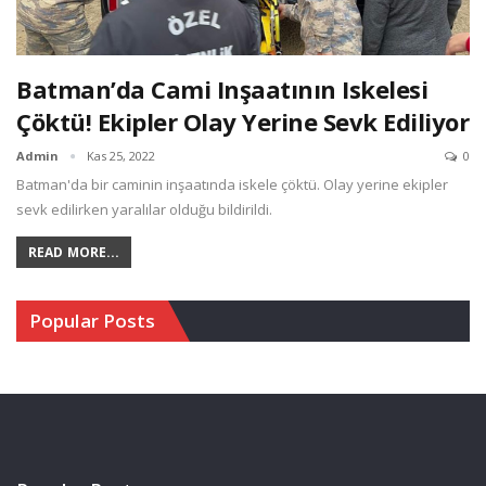
Batman’da Cami Inşaatının Iskelesi
Çöktü! Ekipler Olay Yerine Sevk Ediliyor
Admin
Kas 25, 2022
0
Batman'da bir caminin inşaatında iskele çöktü. Olay yerine ekipler
sevk edilirken yaralılar olduğu bildirildi.
READ MORE...
Popular Posts