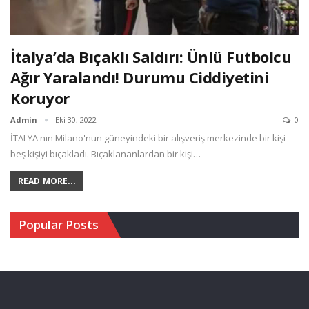
İtalya’da Bıçaklı Saldırı: Ünlü Futbolcu
Ağır Yaralandı! Durumu Ciddiyetini
Koruyor
Admin
Eki 30, 2022
0
İTALYA'nın Milano'nun güneyindeki bir alışveriş merkezinde bir kişi
beş kişiyi bıçakladı. Bıçaklananlardan bir kişi…
READ MORE...
Popular Posts