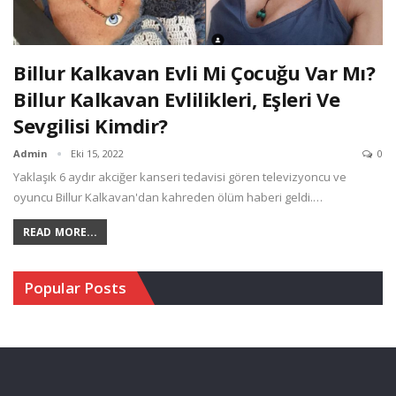
Billur Kalkavan Evli Mi Çocuğu Var Mı?
Billur Kalkavan Evlilikleri, Eşleri Ve
Sevgilisi Kimdir?
Admin
Eki 15, 2022
0
Yaklaşık 6 aydır akciğer kanseri tedavisi gören televizyoncu ve
oyuncu Billur Kalkavan'dan kahreden ölüm haberi geldi.…
READ MORE...
Popular Posts