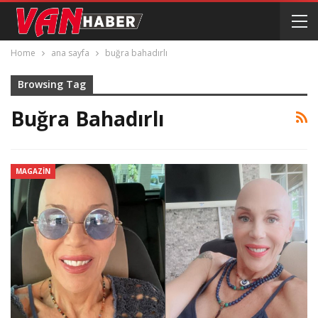
Home
ana sayfa
buğra bahadırlı
Browsing Tag
Buğra Bahadırlı
MAGAZIN