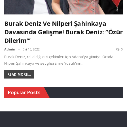
Burak Deniz Ve Nilperi Şahinkaya
Davasında Gelişme! Burak Deniz: ”Özür
Dilerim”’
Admin
Eki 15, 2022
0
Burak Deniz, rol aldığı dizi çekimleri için Adana'ya gitmişti. Orada
Nilperi Şahinkaya ve sevgilisi Emre Yusufi'nin…
READ MORE...
Popular Posts