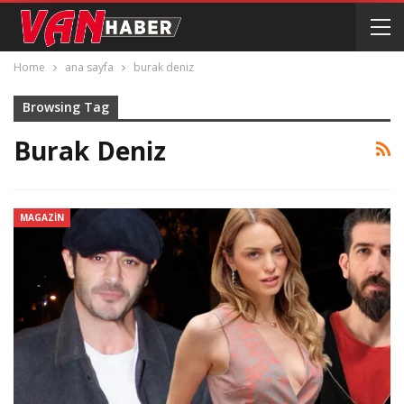
Home
ana sayfa
burak deniz
Browsing Tag
Burak Deniz
MAGAZIN