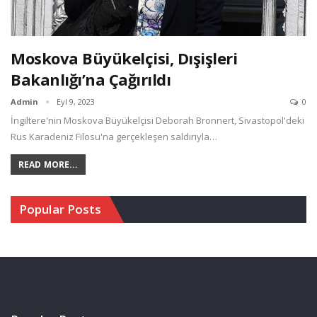
Moskova Büyükelçisi, Dışişleri
Bakanlığı’na Çağırıldı
Admin
Eyl 9, 2023
0
İngiltere'nin Moskova Büyükelçisi Deborah Bronnert, Sivastopol'deki
Rus Karadeniz Filosu'na gerçekleşen saldırıyla…
READ MORE...
Popular Posts