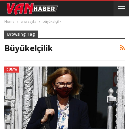
Home
ana sayfa
büyükelçilik
Browsing Tag
Büyükelçilik
DÜNYA