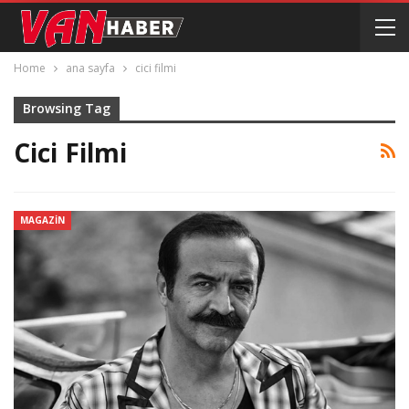
Home
ana sayfa
cici filmi
Browsing Tag
Cici Filmi
MAGAZIN