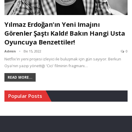
Yılmaz Erdoğan’ın Yeni Imajını
Görenler Şaştı Kaldı! Bakın Hangi Usta
Oyuncuya Benzettiler!
Admin
Eki 15, 2022
0
Netflix'in yeni projesi izleyici ile buluşmak için gün sayıyor. Berkun
Oya'nın yazıp yönettiği 'Cici' filminin fragmanı…
READ MORE...
Popular Posts