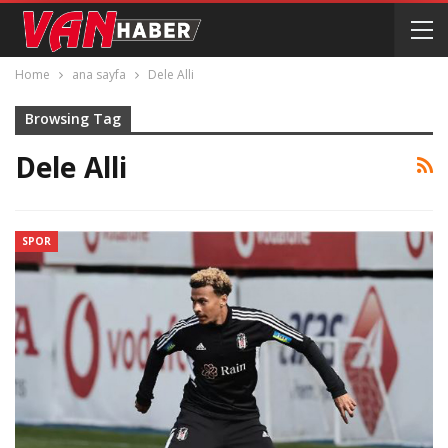
Home
ana sayfa
Dele Alli
Browsing Tag
Dele Alli
SPOR