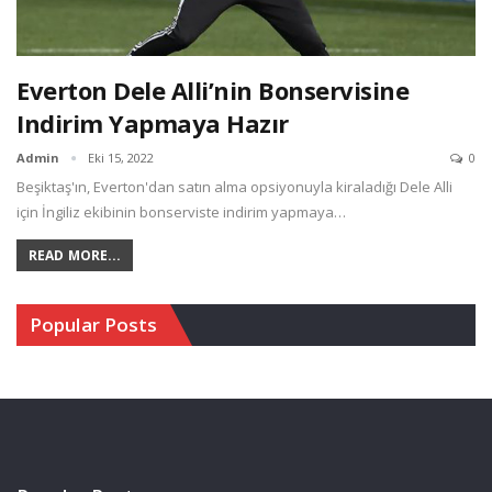
Everton Dele Alli’nin Bonservisine
Indirim Yapmaya Hazır
Admin
Eki 15, 2022
0
Beşiktaş'ın, Everton'dan satın alma opsiyonuyla kiraladığı Dele Alli
için İngiliz ekibinin bonserviste indirim yapmaya…
READ MORE...
Popular Posts