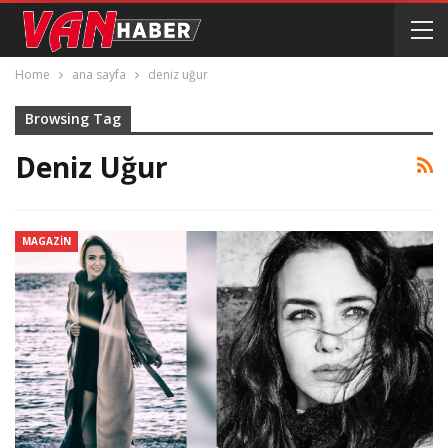
Home
ana sayfa
deniz uğur
Browsing Tag
Deniz Uğur
MAGAZIN