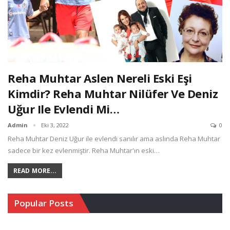
Reha Muhtar Aslen Nereli Eski Eşi
Kimdir? Reha Muhtar Nilüfer Ve Deniz
Uğur Ile Evlendi Mi…
Admin
Eki 3, 2022
0
Reha Muhtar Deniz Uğur ile evlendi sanılır ama aslında Reha Muhtar
sadece bir kez evlenmiştir. Reha Muhtar'ın eski…
READ MORE...
Popular Posts