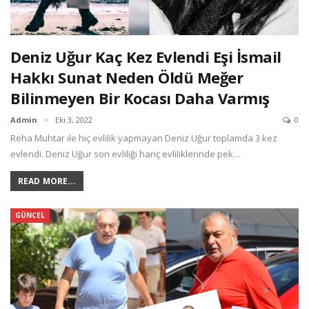
Deniz Uğur Kaç Kez Evlendi Eşi İsmail
Hakkı Sunat Neden Öldü Meğer
Bilinmeyen Bir Kocası Daha Varmış
Admin
Eki 3, 2022
0
Reha Muhtar ile hiç evlilik yapmayan Deniz Uğur toplamda 3 kez
evlendi. Deniz Uğur son evliliği hariç evliliklerinde pek…
READ MORE...
GÜNCEL