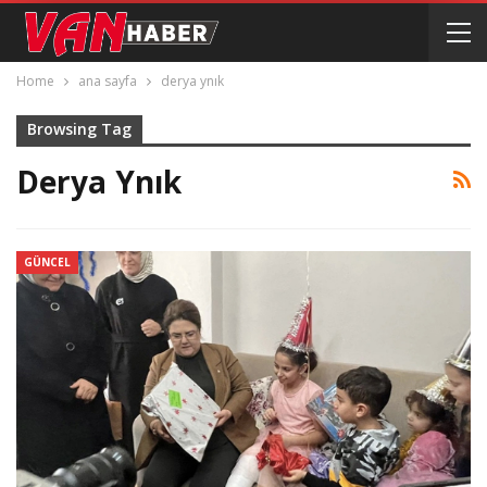
Home
ana sayfa
derya ynık
Browsing Tag
Derya Ynık
GÜNCEL