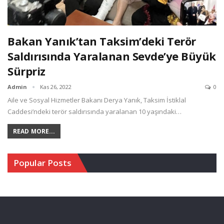
Bakan Yanık’tan Taksim’deki Terör
Saldırısında Yaralanan Sevde’ye Büyük
Sürpriz
Admin
Kas 26, 2022
0
Aile ve Sosyal Hizmetler Bakanı Derya Yanık, Taksim İstiklal
Caddesi’ndeki terör saldırısında yaralanan 10 yaşındaki…
READ MORE...
Popular Posts