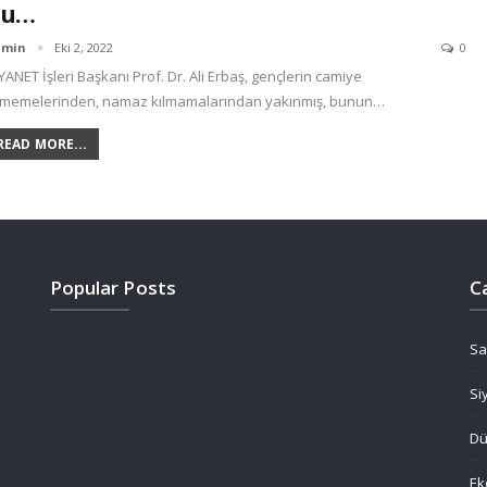
Bu…
dmin
Eki 2, 2022
0
YANET İşleri Başkanı Prof. Dr. Ali Erbaş, gençlerin camiye
tmemelerinden, namaz kılmamalarından yakınmış, bunun…
READ MORE...
Popular Posts
C
Sa
Si
D
Ek