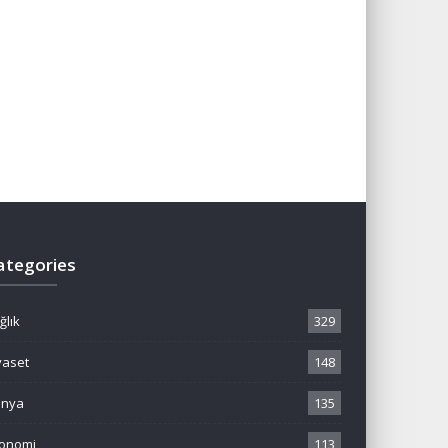
ategories
ğlık
329
yaset
148
ünya
135
onomi
113