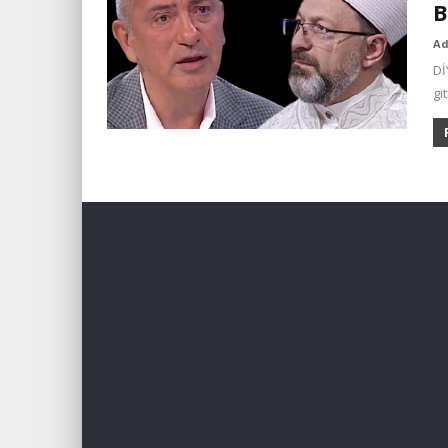
A
Dİ
gi