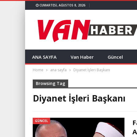
CUMARTESI, AĞUSTOS 8, 2026
ANA SAYFA
Van Haber
Güncel
Home
ana sayfa
Diyanet İşleri Başkanı
Browsing Tag
Diyanet İşleri Başkanı
F
GÜNCEL
A