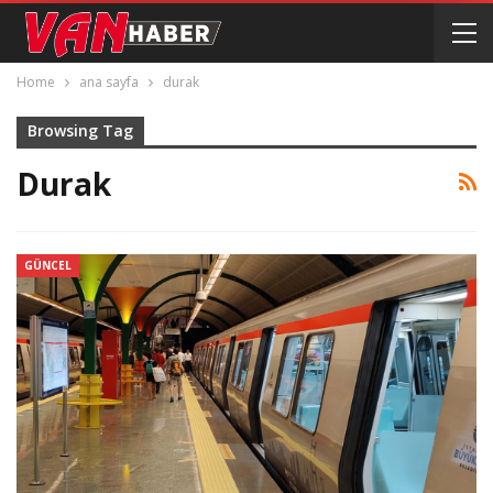
Home
ana sayfa
durak
Browsing Tag
Durak
GÜNCEL