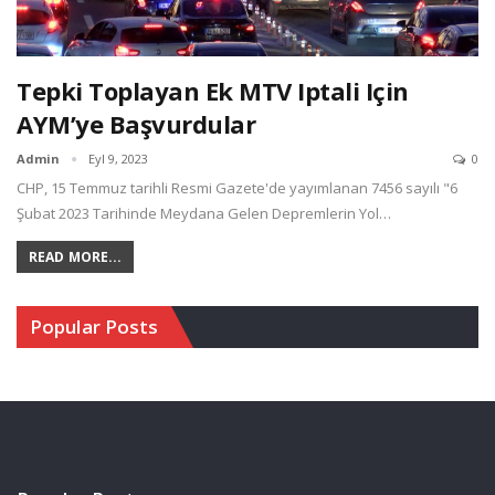
Tepki Toplayan Ek MTV Iptali Için
AYM’ye Başvurdular
Admin
Eyl 9, 2023
0
CHP, 15 Temmuz tarihli Resmi Gazete'de yayımlanan 7456 sayılı "6
Şubat 2023 Tarihinde Meydana Gelen Depremlerin Yol…
READ MORE...
Popular Posts