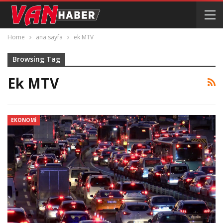
Home
ana sayfa
ek MTV
Browsing Tag
Ek MTV
EKONOMI