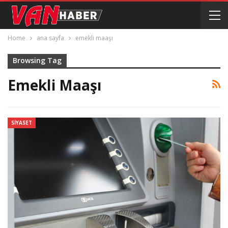
Home
ana sayfa
emekli maaşı
Browsing Tag
Emekli Maaşı
SIYASET