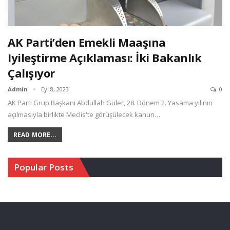
AK Parti’den Emekli Maaşına
Iyileştirme Açıklaması: İki Bakanlık
Çalışıyor
Admin
Eyl 8, 2023
0
AK Parti Grup Başkanı Abdullah Güler, 28. Dönem 2. Yasama yılının
açılmasıyla birlikte Meclis'te görüşülecek kanun…
READ MORE...
Popular Posts