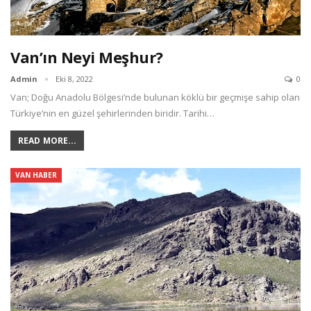
Van’ın Neyi Meşhur?
Admin
Eki 8, 2022
0
Van; Doğu Anadolu Bölgesi’nde bulunan köklü bir geçmişe sahip olan
Türkiye’nin en güzel şehirlerinden biridir. Tarihi…
READ MORE...
VAN HABER