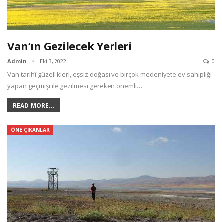
Van’ın Gezilecek Yerleri
Admin
Eki 3, 2022
0
Van tarihî güzellikleri, eşsiz doğası ve birçok medeniyete ev sahipliği
yapan geçmişi ile gezilmesi gereken önemli…
READ MORE...
ÖNE ÇIKANLAR