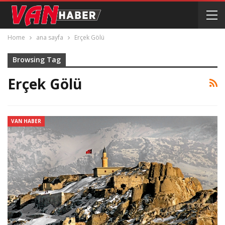
Home
ana sayfa
Erçek Gölü
Browsing Tag
Erçek Gölü
VAN HABER