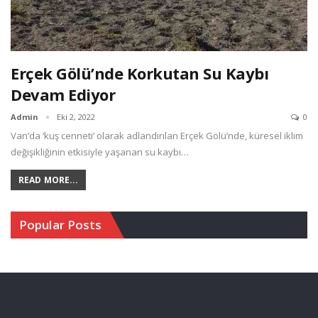
Erçek Gölü’nde Korkutan Su Kaybı
Devam Ediyor
Admin
Eki 2, 2022
0
Van’da ‘kuş cenneti’ olarak adlandırılan Erçek Gölü’nde, küresel iklim
değişikliğinin etkisiyle yaşanan su kaybı…
READ MORE...
Popular Posts