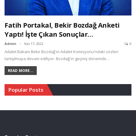
Fatih Portakal, Bekir Bozdağ Anketi
Yaptı! İşte Çıkan Sonuçlar…
Admin
Kas 17, 2022
0
Adalet Bakanı Bekir Bozdağ'ın Adalet Komisyonu'ndaki sözleri
tartışılmaya devam ediliyor. Bozdağ'ın geçmiş dönemde…
READ MORE...
Popular Posts