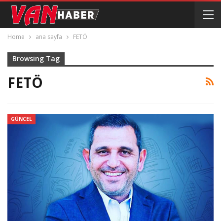
Home
ana sayfa
FETÖ
Browsing Tag
FETÖ
GÜNCEL