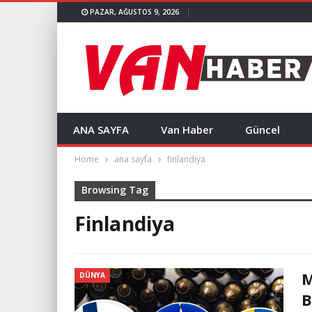
PAZAR, AĞUSTOS 9, 2026
ANA SAYFA
Van Haber
Güncel
Home
ana sayfa
finlandiya
Browsing Tag
Finlandiya
M
DÜNYA
B