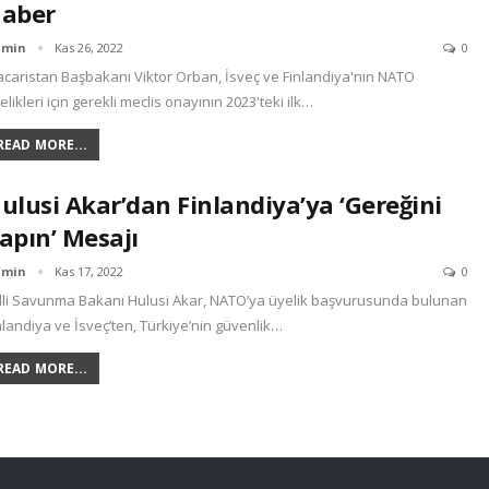
aber
dmin
Kas 26, 2022
0
caristan Başbakanı Viktor Orban, İsveç ve Finlandiya'nın NATO
elikleri için gerekli meclis onayının 2023'teki ilk…
READ MORE...
ulusi Akar’dan Finlandiya’ya ‘gereğini
apın’ Mesajı
dmin
Kas 17, 2022
0
lli Savunma Bakanı Hulusi Akar, NATO’ya üyelik başvurusunda bulunan
nlandiya ve İsveç’ten, Türkiye’nin güvenlik…
READ MORE...