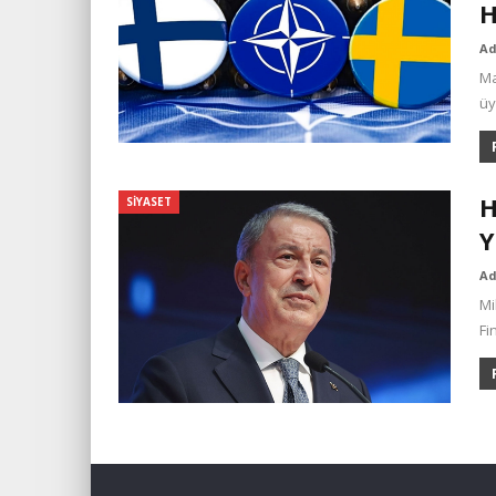
H
A
Ma
üy
H
SIYASET
Y
A
Mi
Fi