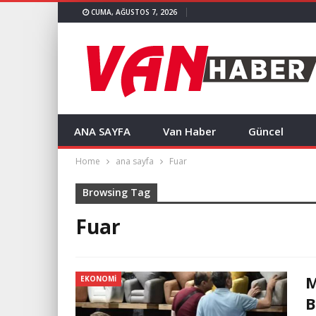
CUMA, AĞUSTOS 7, 2026
ANA SAYFA
Van Haber
Güncel
Home
ana sayfa
Fuar
Browsing Tag
Fuar
M
EKONOMI
B