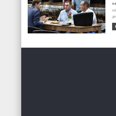
A
Hİ
ge