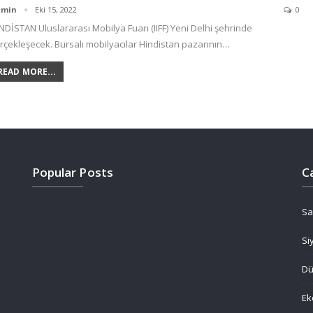
dmin
Eki 15, 2022
0
NDİSTAN Uluslararası Mobilya Fuarı (IIFF) Yeni Delhi şehrinde
rçekleşecek. Bursalı mobilyacılar Hindistan pazarının…
READ MORE...
Popular Posts
C
Sa
Si
D
Ek