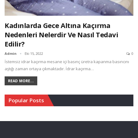
Kadınlarda Gece Altına Kaçırma
Nedenleri Nelerdir Ve Nasıl Tedavi
Edilir?
Admin
Eki 15, 2022
0
İstemsiz idrar kaçırma mesane içi basınç üretra kapanma basıncını
aştığı zaman ortaya çıkmaktadır. İdrar kaçırma…
READ MORE...
Popular Posts