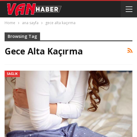
Home
ana sayfa
gece alta kaçırma
Browsing Tag
Gece Alta Kaçırma
SAĞLIK