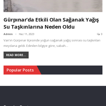
Gürpınar’da Etkili Olan Sağanak Yağış
Su Taşkınlarına Neden Oldu
Admin
Haz 11, 2023
0
Van'ın Gürpınar ilçesinde yoğun sağanak yağış sonrası su taşkınları
meydana geldi. Edinilen bilgiye göre, sabah…
READ MORE...
Popular Posts