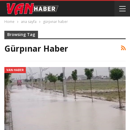
Home
ana sayfa
gürpınar haber
Browsing Tag
Gürpınar Haber
VAN HABER