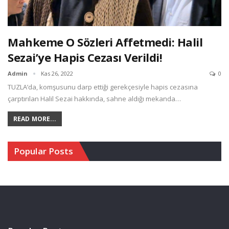
Mahkeme O Sözleri Affetmedi: Halil
Sezai’ye Hapis Cezası Verildi!
Admin
Kas 26, 2022
0
TUZLA’da, komşusunu darp ettiği gerekçesiyle hapis cezasına
çarptırılan Halil Sezai hakkında, sahne aldığı mekanda…
READ MORE...
Popular Posts