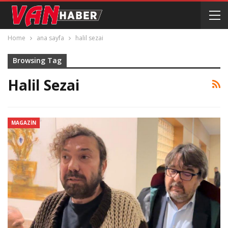
Home
ana sayfa
halil sezai
Browsing Tag
Halil Sezai
MAGAZIN