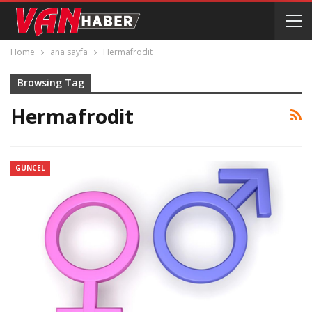
Home
ana sayfa
Hermafrodit
Browsing Tag
Hermafrodit
GÜNCEL