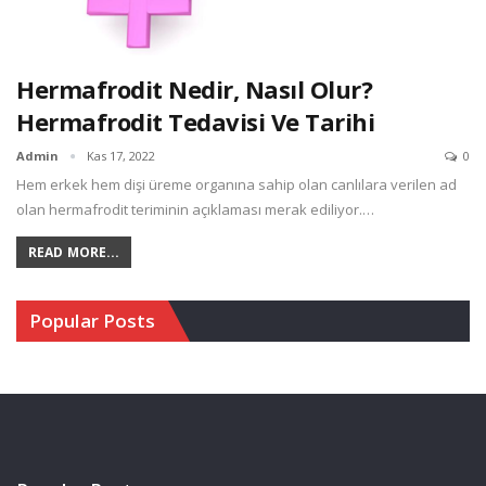
Hermafrodit Nedir, Nasıl Olur?
Hermafrodit Tedavisi Ve Tarihi
Admin
Kas 17, 2022
0
Hem erkek hem dişi üreme organına sahip olan canlılara verilen ad
olan hermafrodit teriminin açıklaması merak ediliyor.…
READ MORE...
Popular Posts