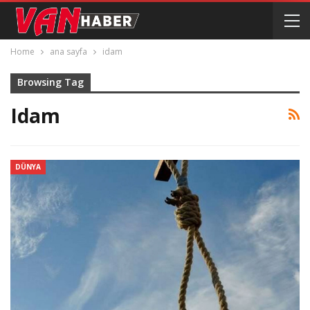
Home
ana sayfa
idam
Browsing Tag
Idam
DÜNYA