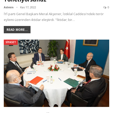
Admin
Kas 17, 2022
0
İYİ parti Genel Başkanı Meral Akşener, İstiklal Caddesi'ndeki terör
eylemi üzerinden iktidar eleştirdi. "İktidar; bir…
READ MORE...
SIYASET