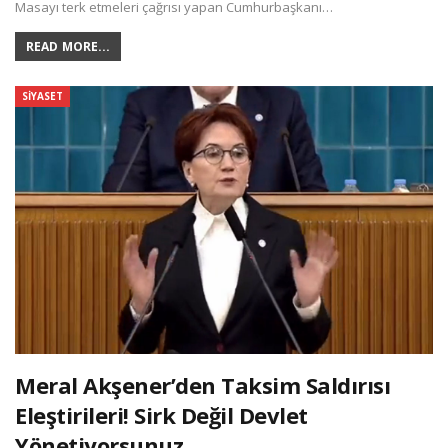
Masayı terk etmeleri çağrısı yapan Cumhurbaşkanı…
READ MORE...
SIYASET
Meral Akşener’den Taksim Saldırısı
Eleştirileri! Sirk Değil Devlet
Yönetiyorsunuz