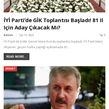
İYİ Parti’de GİK Toplantısı Başladı! 81 Il
Için Aday Çıkacak Mı?
Admin
Eyl 13, 2023
0
İYİ Parti'de kritik Genel İdare Kurulu toplantısı başladı. İYİ Parti lideri
Akşener, geçen hafta yaptığı açıklamada 81…
READ MORE...
SIYASET