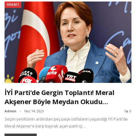
SIYASET
İYİ Parti’de Gergin Toplantı! Meral
Akşener Böyle Meydan Okudu…
Admin
Haz 14, 2023
0
Seçim yenilisinin ardından peş peşe istifaların yaşandığı İYİ Parti'de
Meral Akşener'e karşı bayrak açan parti içi…