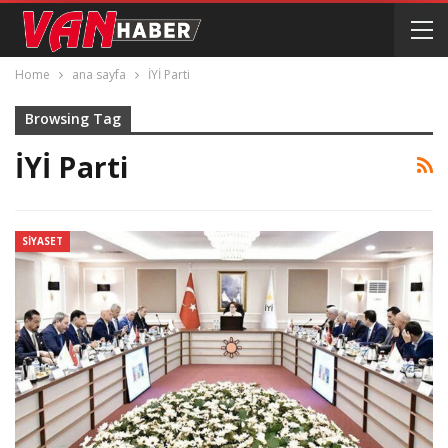
Home
ana sayfa
İYİ Parti
Browsing Tag
İYİ Parti
SIYASET