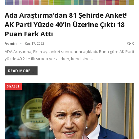
Ada Araştırma’dan 81 Şehirde Anket!
AK Parti Yüzde 40’ın Üzerine Çıktı 18
Puan Fark Attı
Admin
Kas 17, 2022
0
ADA Araştırma, Ekim ayı anket sonuçlarını açıkladı. Buna göre AK Parti
yüzde 40.2 ile ilk sırada yer alırken, kendisine…
READ MORE...
SIYASET