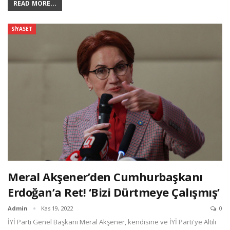
READ MORE...
SIYASET
Meral Akşener’den Cumhurbaşkanı
Erdoğan’a Ret! ‘Bizi Dürtmeye Çalışmış’
Admin
Kas 19, 2022
0
İYİ Parti Genel Başkanı Meral Akşener, kendisine ve İYİ Parti'ye Altılı