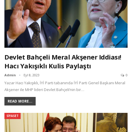
Devlet Bahçeli Meral Akşener Iddiası!
Hacı Yakışıklı Kulis Paylaştı
Admin
Eyl 8, 2023
0
Yazar Hacı Yakışıklı, İYİ Parti tabanında İYİ Parti Genel Başkanı Meral
Akşener ile MHP lideri Devlet Bahçeli’nin bir…
READ MORE...
SIYASET