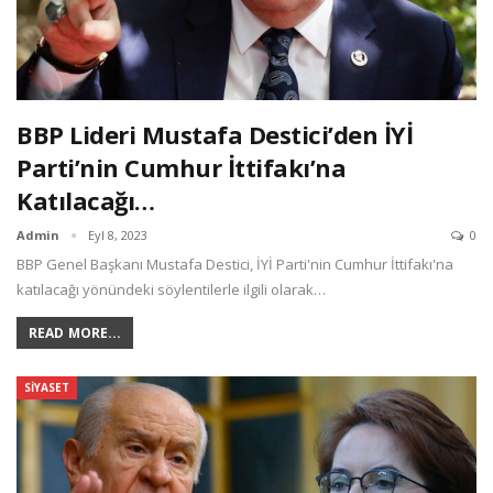
BBP Lideri Mustafa Destici’den İYİ
Parti’nin Cumhur İttifakı’na
Katılacağı…
Admin
Eyl 8, 2023
0
BBP Genel Başkanı Mustafa Destici, İYİ Parti'nin Cumhur İttifakı'na
katılacağı yönündeki söylentilerle ilgili olarak…
READ MORE...
SIYASET