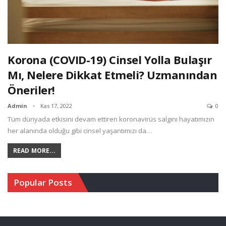
Korona (COVID-19) Cinsel Yolla Bulaşır
Mı, Nelere Dikkat Etmeli? Uzmanından
Öneriler!
Admin
Kas 17, 2022
0
Tüm dünyada etkisini devam ettiren koronavirüs salgını hayatımızın
her alanında olduğu gibi cinsel yaşantımızı da…
READ MORE...
Popular Posts