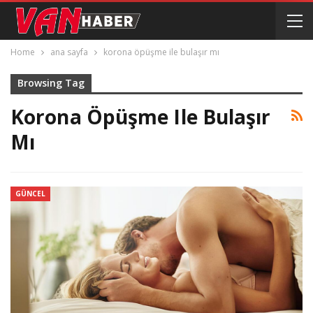
Home
ana sayfa
korona öpüşme ile bulaşır mı
Browsing Tag
Korona Öpüşme Ile Bulaşır
Mı
GÜNCEL