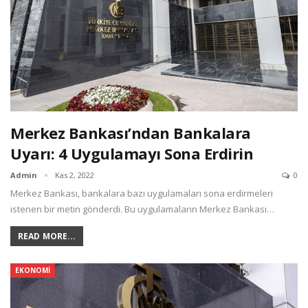
Merkez Bankası’ndan Bankalara
Uyarı: 4 Uygulamayı Sona Erdirin
Admin
Kas 2, 2022
0
Merkez Bankası, bankalara bazı uygulamaları sona erdirmeleri
istenen bir metin gönderdi. Bu uygulamaların Merkez Bankası…
READ MORE...
EKONOMI