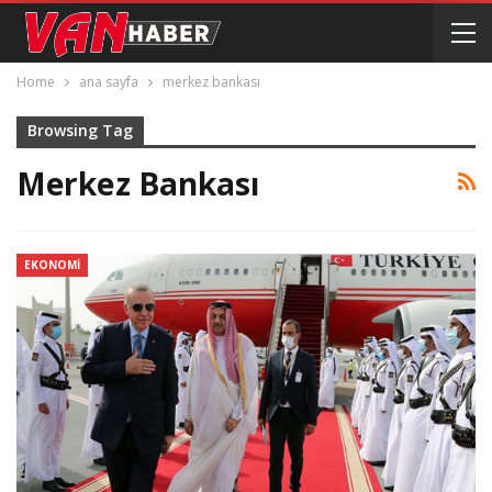
Home
ana sayfa
merkez bankası
Browsing Tag
Merkez Bankası
EKONOMI