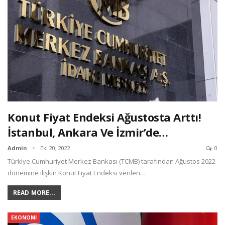
Konut Fiyat Endeksi Ağustosta Arttı!
İstanbul, Ankara Ve İzmir’de…
Admin
Eki 20, 2022
0
Türkiye Cumhuriyet Merkez Bankası (TCMB) tarafından Ağustos 2022
dönemine ilişkin Konut Fiyat Endeksi verileri…
READ MORE...
EKONOMI