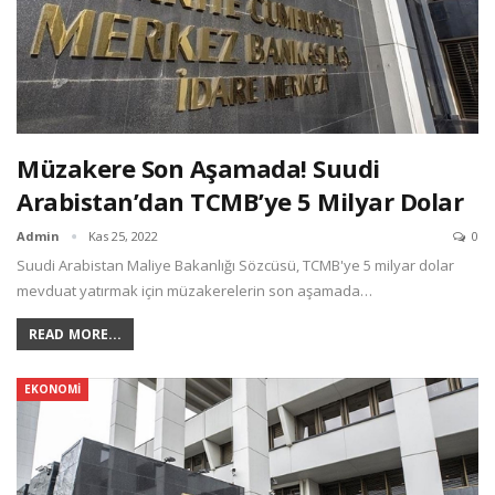
Müzakere Son Aşamada! Suudi
Arabistan’dan TCMB’ye 5 Milyar Dolar
Admin
Kas 25, 2022
0
Suudi Arabistan Maliye Bakanlığı Sözcüsü, TCMB'ye 5 milyar dolar
mevduat yatırmak için müzakerelerin son aşamada…
READ MORE...
EKONOMI