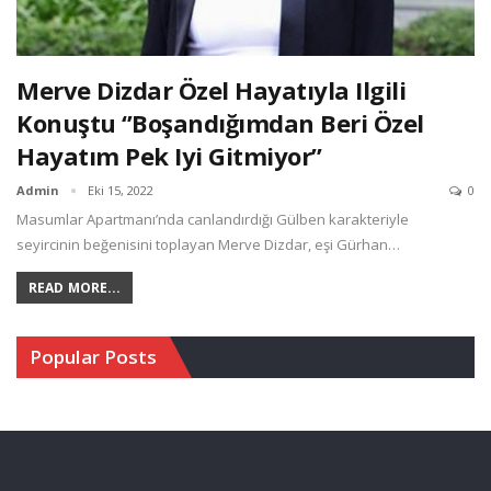
Merve Dizdar Özel Hayatıyla Ilgili
Konuştu ‘’Boşandığımdan Beri Özel
Hayatım Pek Iyi Gitmiyor’’
Admin
Eki 15, 2022
0
Masumlar Apartmanı’nda canlandırdığı Gülben karakteriyle
seyircinin beğenisini toplayan Merve Dizdar, eşi Gürhan…
READ MORE...
Popular Posts