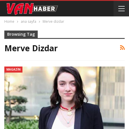
Home
ana sayfa
Merve dizdar
Browsing Tag
Merve Dizdar
MAGAZIN