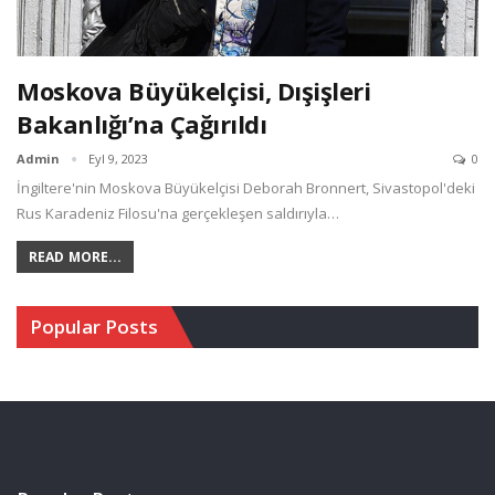
Moskova Büyükelçisi, Dışişleri
Bakanlığı’na Çağırıldı
Admin
Eyl 9, 2023
0
İngiltere'nin Moskova Büyükelçisi Deborah Bronnert, Sivastopol'deki
Rus Karadeniz Filosu'na gerçekleşen saldırıyla…
READ MORE...
Popular Posts