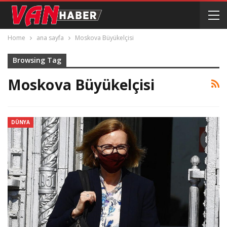
Home
ana sayfa
Moskova Büyükelçisi
Browsing Tag
Moskova Büyükelçisi
DÜNYA