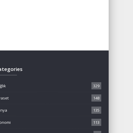
ategories
ğlık
329
yaset
148
ünya
135
onomi
113