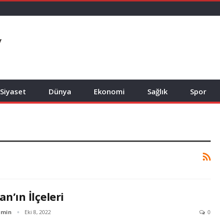
Siyaset
Dünya
Ekonomi
Sağlık
Spor
an’ın İlçeleri
dmin
Eki 8, 2022
0