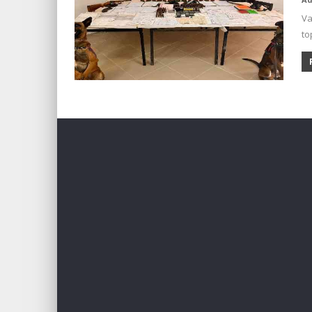
Va
to