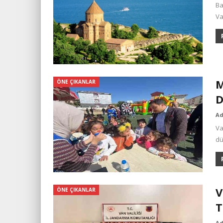
Ba
Va
M
ÖNE ÇIKANLAR
D
A
Va
dü
V
ÖNE ÇIKANLAR
T
A