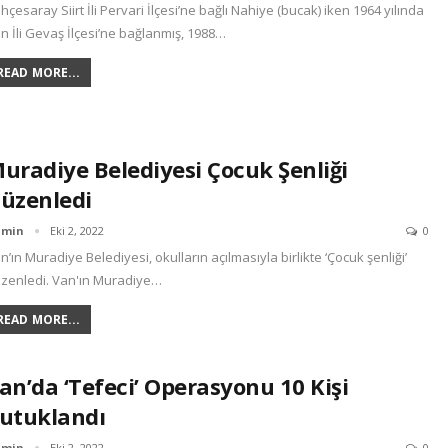
hçesaray Siirt İli Pervari İlçesi’ne bağlı Nahiye (bucak) iken 1964 yılında
n İli Gevaş İlçesi’ne bağlanmış, 1988…
READ MORE...
uradiye Belediyesi Çocuk Şenliği
üzenledi
dmin
Eki 2, 2022
0
n’ın Muradiye Belediyesi, okulların açılmasıyla birlikte ‘Çocuk şenliği’
zenledi. Van'ın Muradiye…
READ MORE...
an’da ‘tefeci’ Operasyonu 10 Kişi
utuklandı
dmin
Eki 2, 2022
0