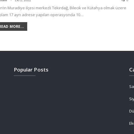
n’ın Muradiye ilçesi merkezli Tekirdağ, Bilecik ve Kütahya olmak üzere
plam 17 ayrı adrese yapılan operasyonda 10…
READ MORE...
Popular Posts
C
Sa
Si
D
Ek