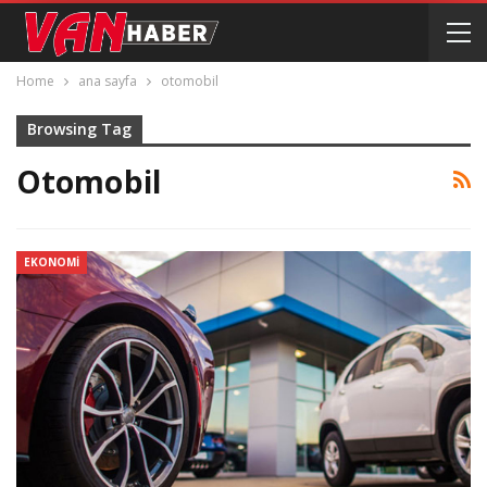
Home
ana sayfa
otomobil
Browsing Tag
Otomobil
EKONOMI