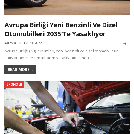
Avrupa Birliği Yeni Benzinli Ve Dizel
Otomobilleri 2035’te Yasaklıyor
Admin
Eki 30, 2022
0
Avrupa Birliği (AB) kurumları, yeni benzinli ve dizel otomobillerin
satışlarının 2035'ten itibaren yasaklanmasında…
READ MORE...
EKONOMI