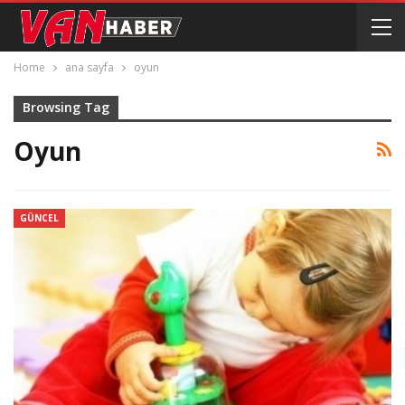
Home
ana sayfa
oyun
Browsing Tag
Oyun
GÜNCEL