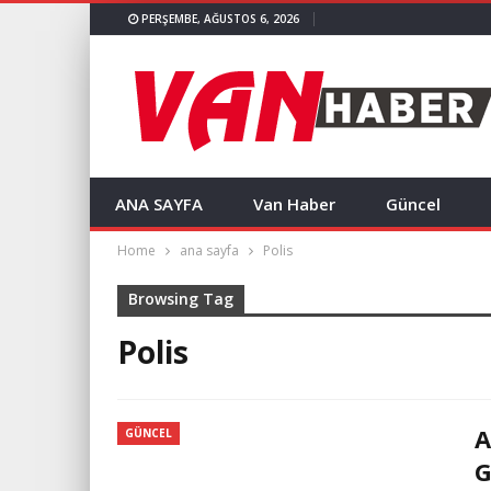
PERŞEMBE, AĞUSTOS 6, 2026
ANA SAYFA
Van Haber
Güncel
Home
ana sayfa
Polis
Browsing Tag
Polis
A
GÜNCEL
G