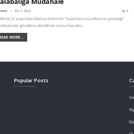
alabalığa Müdahale
dmin
Eki 2, 2022
0
AN'da 22 yaşındaki Mahsa Emini'nin "başörtüsü kurallarına uymadığı"
rekçesiyle gözaltına alındıktan sonra hayatını…
READ MORE...
Popular Posts
C
Sa
Si
D