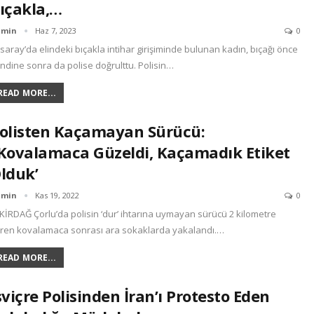
ıçakla,…
dmin
Haz 7, 2023
0
saray’da elindeki bıçakla intihar girişiminde bulunan kadın, bıçağı önce
ndine sonra da polise doğrulttu. Polisin…
READ MORE...
olisten Kaçamayan Sürücü:
Kovalamaca Güzeldi, Kaçamadık Etiket
lduk’
dmin
Kas 19, 2022
0
KİRDAĞ Çorlu’da polisin ‘dur’ ihtarına uymayan sürücü 2 kilometre
ren kovalamaca sonrası ara sokaklarda yakalandı.…
READ MORE...
sviçre Polisinden İran’ı Protesto Eden