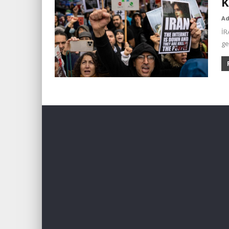
K
A
İR
ge