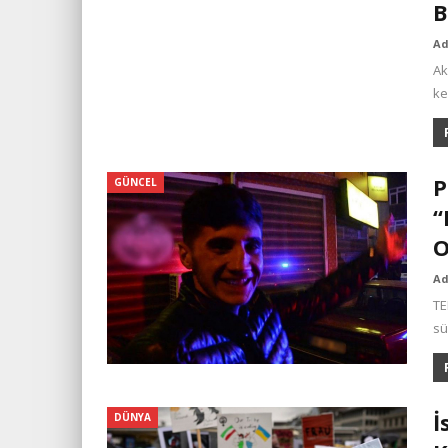
B
A
Ak
ke
P
GÜNCEL
“
O
A
TE
sü
İ
DÜNYA