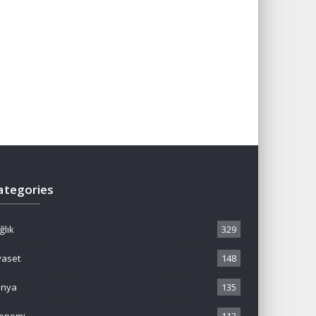
ategories
ğlık
329
yaset
148
ünya
135