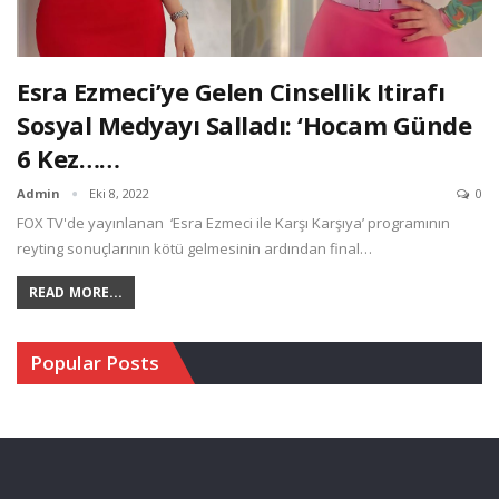
Esra Ezmeci’ye Gelen Cinsellik Itirafı
Sosyal Medyayı Salladı: ‘Hocam Günde
6 Kez……
Admin
Eki 8, 2022
0
FOX TV'de yayınlanan ‘Esra Ezmeci ile Karşı Karşıya’ programının
reyting sonuçlarının kötü gelmesinin ardından final…
READ MORE...
Popular Posts