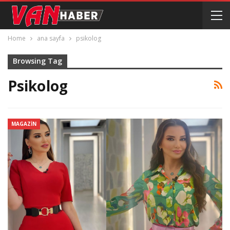
Home
ana sayfa
psikolog
Browsing Tag
Psikolog
MAGAZIN