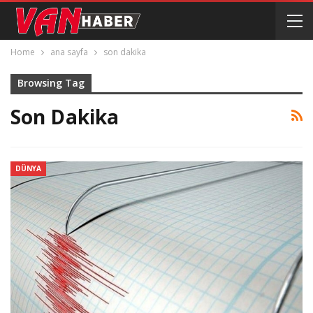
Home
ana sayfa
son dakika
Browsing Tag
Son Dakika
DÜNYA