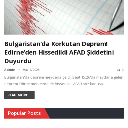
Bulgaristan’da Korkutan Deprem!
Edirne’den Hissedildi AFAD Şiddetini
Duyurdu
Admin
Haz 7, 2023
0
Bulgaristan'da deprem meydana geldi. Saat 15.26'da meydana gelen
deprem Edirne merkezde de hissedildi. AFAD söz konusu…
READ MORE...
Popular Posts