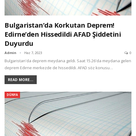
Bulgaristan’da Korkutan Deprem!
Edirne’den Hissedildi AFAD Şiddetini
Duyurdu
Admin
Haz 7, 2023
0
Bulgaristan'da deprem meydana geldi. Saat 15.26'da meydana gelen
deprem Edirne merkezde de hissedildi. AFAD söz konusu…
READ MORE...
DÜNYA