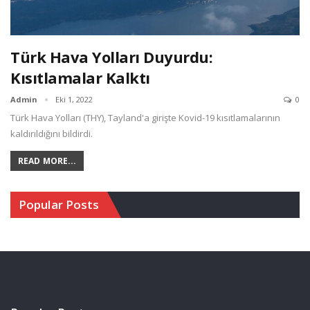
Türk Hava Yolları Duyurdu:
Kısıtlamalar Kalktı
Admin
Eki 1, 2022
0
Türk Hava Yolları (THY), Tayland'a girişte Kovid-19 kısıtlamalarının
kaldırıldığını bildirdi.
READ MORE...
Popular Posts