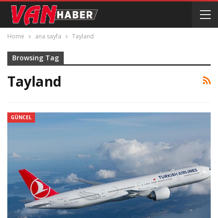
Home
ana sayfa
Tayland
Browsing Tag
Tayland
GÜNCEL