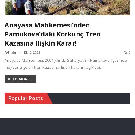
Anayasa Mahkemesi’nden
Pamukova’daki Korkunç Tren
Kazasına Ilişkin Karar!
Admin
Eki 6, 2022
0
Anayasa Mahkemesi, 2004 yılında Sakarya'nın Pamukova ilçesinde
meydana gelen tren kazasına ilişkin kararını açıkladı.
READ MORE...
Popular Posts