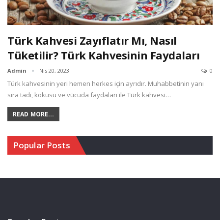
Türk Kahvesi Zayıflatır Mı, Nasıl
Tüketilir? Türk Kahvesinin Faydaları
Admin
Nis 20, 2023
0
Türk kahvesinin yeri hemen herkes için ayrıdır. Muhabbetinin yanı
sıra tadı, kokusu ve vücuda faydaları ile Türk kahvesi…
READ MORE...
Popular Posts