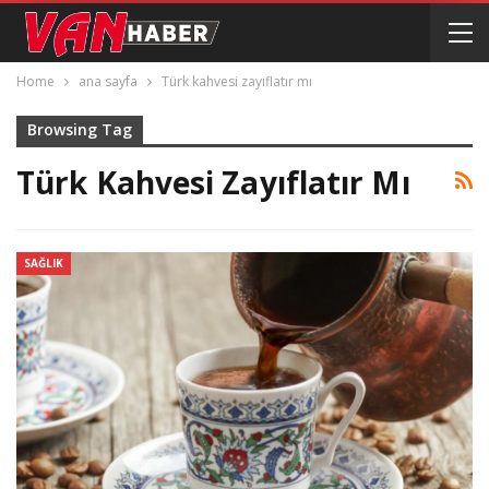
Home
ana sayfa
Türk kahvesi zayıflatır mı
Browsing Tag
Türk Kahvesi Zayıflatır Mı
SAĞLIK