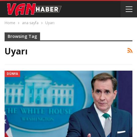
Home
ana sayfa
Uyarı
Browsing Tag
Uyarı
DÜNYA