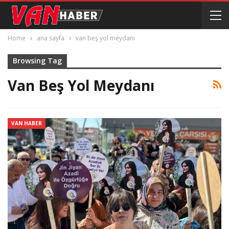
Home
ana sayfa
van beş yol meydanı
Browsing Tag
Van Beş Yol Meydanı
VAN HABER