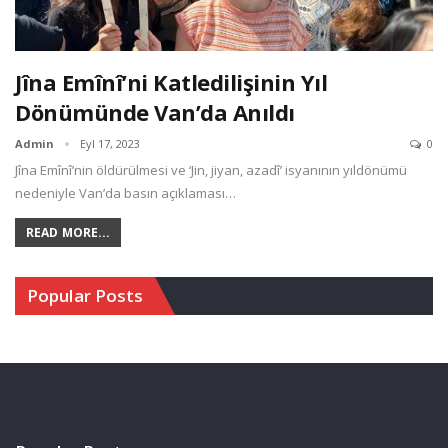
Jîna Emînî’ni Katledilişinin Yıl
Dönümünde Van’da Anıldı
Admin
Eyl 17, 2023
0
Jîna Emînî’nin öldürülmesi ve ‘Jin, jiyan, azadî’ isyanının yıldönümü
nedeniyle Van’da basın açıklaması…
READ MORE...
Popular Posts