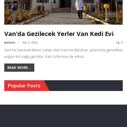
Van’da Gezilecek Yerler Van Kedi Evi
Admin
Eki 3, 2022
0
Sert bir karasal iklime sahip olan Van’da ilkbahar aylarında genellikle
yoğun bir yağış görülür. Van Gölü’nün de etkisi…
READ MORE...
Popular Posts