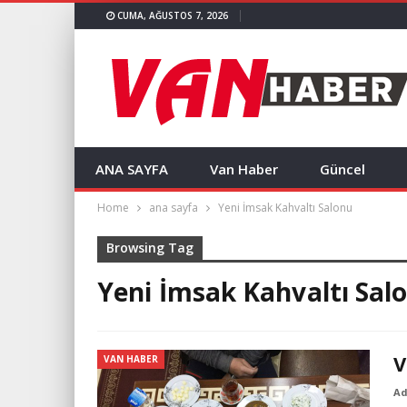
CUMA, AĞUSTOS 7, 2026
ANA SAYFA
Van Haber
Güncel
Home
ana sayfa
Yeni İmsak Kahvaltı Salonu
Browsing Tag
Yeni İmsak Kahvaltı Sal
V
VAN HABER
A