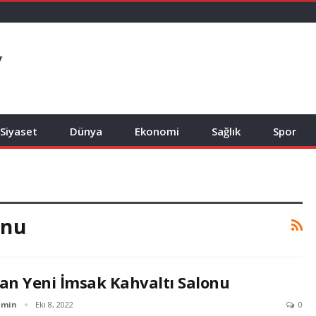
Siyaset
Dünya
Ekonomi
Sağlık
Spor
onu
an Yeni İmsak Kahvaltı Salonu
dmin
Eki 8, 2022
0