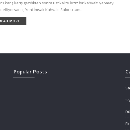
n’ı karış karış gezdikten sonra üst kalite leziz bir kahvaltı yapmayı
defliyorsanız; Yeni İmsak Kahvaltı Salonu tam…
READ MORE...
Popular Posts
C
Sa
Si
D
Ek