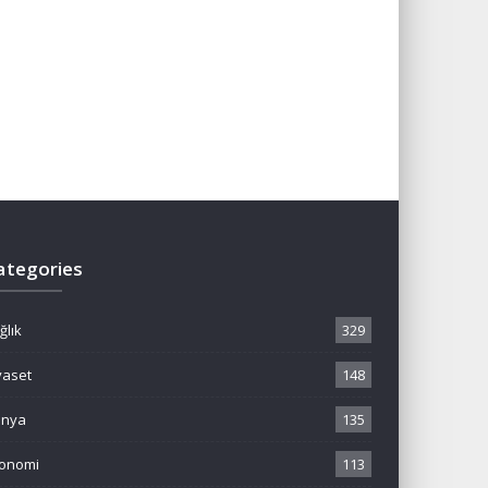
ategories
ğlık
329
yaset
148
ünya
135
onomi
113