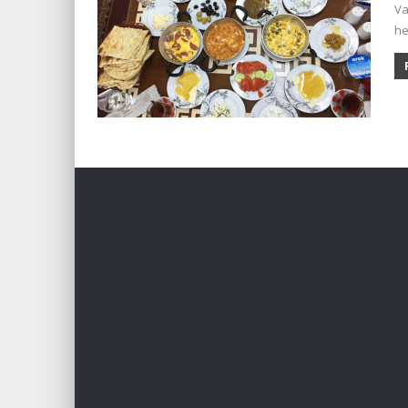
Va
he