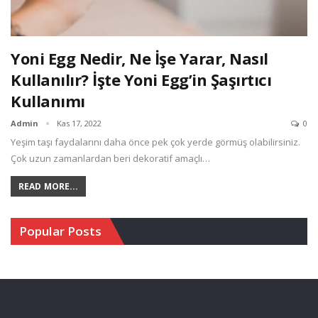
Yoni Egg Nedir, Ne İşe Yarar, Nasıl
Kullanılır? İşte Yoni Egg’in Şaşırtıcı
Kullanımı
Admin
Kas 17, 2022
0
Yeşim taşı faydalarını daha önce pek çok yerde görmüş olabilirsiniz.
Çok uzun zamanlardan beri dekoratif amaçlı…
READ MORE...
Popular Posts