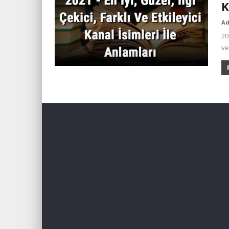
K
A
20
ve