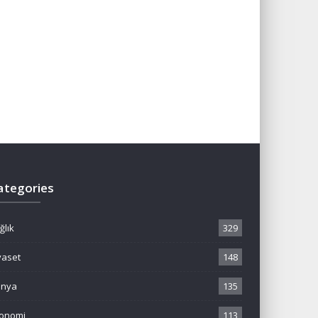
ategories
ğlık
329
yaset
148
ünya
135
onomi
113