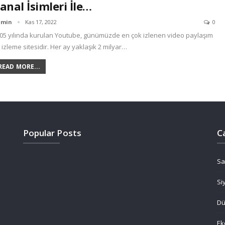
anal İsimleri İle…
dmin
Kas 17, 2022
0
05 yılında kurulan Youtube, günümüzde en çok izlenen video paylaşım
 izleme sitesidir. Her ay yaklaşık 2 milyar…
READ MORE...
Popular Posts
C
Sa
Si
D
Ek