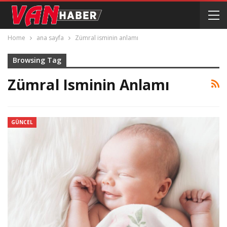
Home
ana sayfa
Zümral isminin anlamı
Browsing Tag
Zümral Isminin Anlamı
GÜNCEL