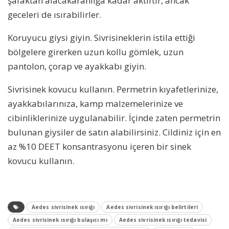
şafaktan alacakaranlığa kadar aktiftir, ancak
geceleri de ısırabilirler.
Koruyucu giysi giyin. Sivrisineklerin istila ettiği
bölgelere girerken uzun kollu gömlek, uzun
pantolon, çorap ve ayakkabı giyin.
Sivrisinek kovucu kullanın. Permetrin kıyafetlerinize,
ayakkabılarınıza, kamp malzemelerinize ve
cibinliklerinize uygulanabilir. İçinde zaten permetrin
bulunan giysiler de satın alabilirsiniz. Cildiniz için en
az %10 DEET konsantrasyonu içeren bir sinek
kovucu kullanın.
Aedes sivrisinek ısırığı
Aedes sivrisinek ısırığı belirtileri
Aedes sivrisinek ısırığı bulaşıcı mı
Aedes sivrisinek ısırığı tedavisi