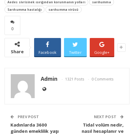
Aedes sivrisinek ısırığından korunmanın yolları
sarıhumma
Sarıhumma hastalığı
sarıhumma virüsü
0
Share
Facebook
Twitter
Google+
Admin
1321 Posts
0 Comments
PREV POST
NEXT POST
Kadınlarda 3600
Tidal volüm nedir,
günden emeklilik yaşı
nasıl hesaplanır ve