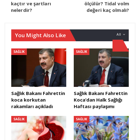
kaçtır ve şartları
ölçülür? Tidal volm
nelerdir?
değeri kaç olmalı?
You Might Also Like
All
SAĞLIK
SAĞLIK
Sağlık Bakanı Fahrettin
Sağlık Bakanı Fahrettin
koca korkutan
Koca’dan Halk Sağlığı
rakamları açıkladı
Haftası paylaşımı
SAĞLIK
SAĞLIK