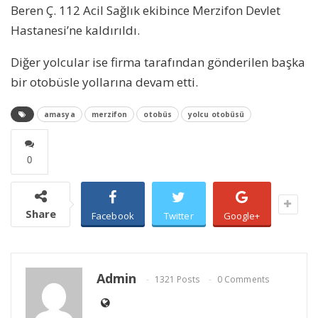
Beren Ç. 112 Acil Sağlık ekibince Merzifon Devlet
Hastanesi’ne kaldırıldı.
Diğer yolcular ise firma tarafından gönderilen başka
bir otobüsle yollarına devam etti.
amasya
merzifon
otobüs
yolcu otobüsü
0
Share
Facebook
Twitter
Google+
Admin
1321 Posts
0 Comments