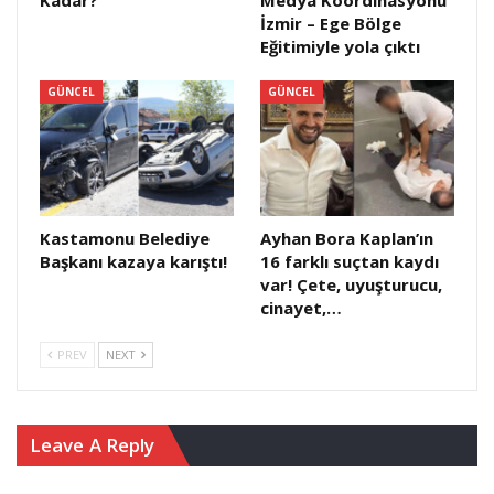
İzmir – Ege Bölge
Eğitimiyle yola çıktı
GÜNCEL
GÜNCEL
Kastamonu Belediye
Ayhan Bora Kaplan’ın
Başkanı kazaya karıştı!
16 farklı suçtan kaydı
var! Çete, uyuşturucu,
cinayet,…
PREV
NEXT
Leave A Reply