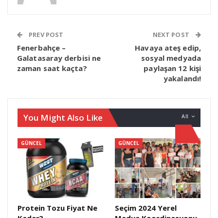
PREV POST
NEXT POST
Fenerbahçe –
Havaya ateş edip,
Galatasaray derbisi ne
sosyal medyada
zaman saat kaçta?
paylaşan 12 kişi
yakalandı!
You Might Also Like
All
GÜNCEL
GÜNCEL
Protein Tozu Fiyat Ne
Seçim 2024 Yerel
Kadar?
Medya Koordinasyonu