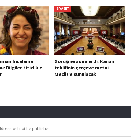
SIYASET
raman İnceleme
Görüşme sona erdi: Kanun
 Bilgiler titizlikle
teklifinin çerçeve metni
r
Meclis’e sunulacak
dress will not be published.