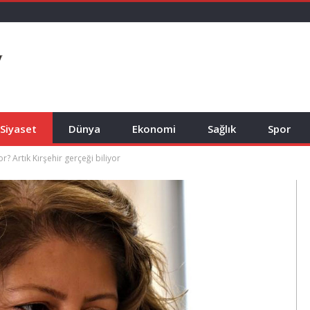
Siyaset
Dünya
Ekonomi
Sağlık
Spor
r? Artık Kırşehir gerçeği biliyor