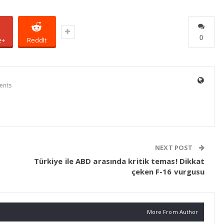
0
e+
ReddIt
ents
NEXT POST
Türkiye ile ABD arasında kritik temas! Dikkat
çeken F-16 vurgusu
More From Author