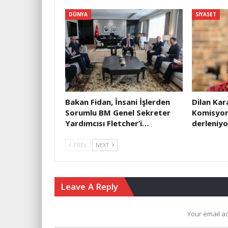
DÜNYA
SIYASET
Bakan Fidan, İnsani İşlerden
Dilan Ka
Sorumlu BM Genel Sekreter
Komisyonu:
Yardımcısı Fletcher’i…
derleniyo
PREV
NEXT
Leave A Reply
Your email ad