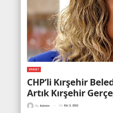
SIYASET
CHP’li Kırşehir Bel
Artık Kırşehir Gerçeğ
On
Eki 3, 2022
By
Admin