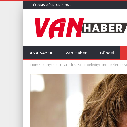
CUMA, AĞUSTOS 7, 2026
ANA SAYFA
Van Haber
Güncel
Home
Siyaset
CHP’li Kırşehir belediyesinde neler oluyo