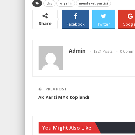
chp
kırşehir
memleket partisi
Share
Facebook
Twitter
Googl
Admin
1321 Posts
0 Comm
PREV POST
AK Parti MYK toplandı
You Might Also Like