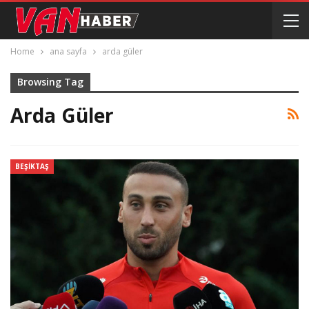
Home
ana sayfa
arda güler
Browsing Tag
Arda Güler
BEŞIKTAŞ