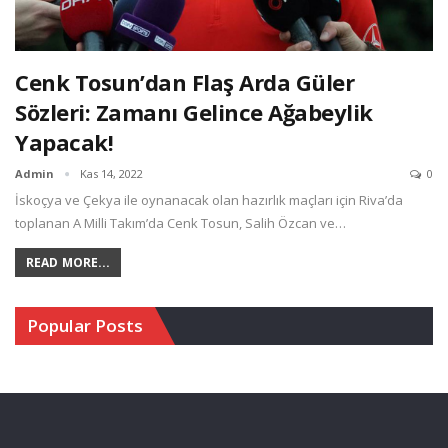
Cenk Tosun’dan Flaş Arda Güler
Sözleri: Zamanı Gelince Ağabeylik
Yapacak!
Admin
Kas 14, 2022
0
İskoçya ve Çekya ile oynanacak olan hazırlık maçları için Riva’da
toplanan A Milli Takım’da Cenk Tosun, Salih Özcan ve…
READ MORE...
Popular Posts