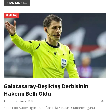
READ MORE...
BEŞIKTAŞ
Galatasaray-Beşiktaş Derbisinin
Hakemi Belli Oldu
Admin
Kas 2, 2022
0
Spor Toto Süper Lig'in 13. haftasında 5 Kasım Cumartesi günü