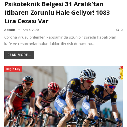
Psikoteknik Belgesi 31 Aralık’tan
Itibaren Zorunlu Hale Geliyor! 1083
Lira Cezası Var
Admin
Ara 3, 2020
0
Corona virüsü önlemleri kapsamında uzun bir süredir kapalı olan
kafe ve restoranlar bulundukları ilin risk durumuna
…
READ MORE...
BEŞIKTAŞ