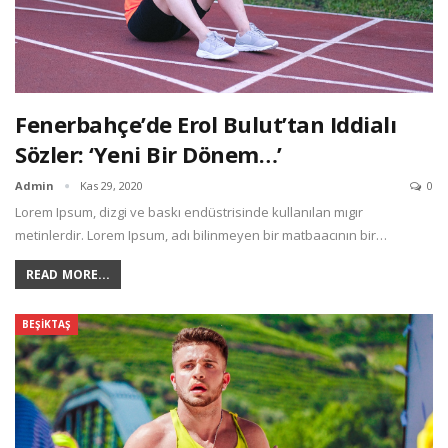
Fenerbahçe’de Erol Bulut’tan Iddialı
Sözler: ‘Yeni Bir Dönem…’
Admin
Kas 29, 2020
0
Lorem Ipsum, dizgi ve baskı endüstrisinde kullanılan mıgır
metinlerdir. Lorem Ipsum, adı bilinmeyen bir matbaacının bir…
READ MORE...
BEŞIKTAŞ