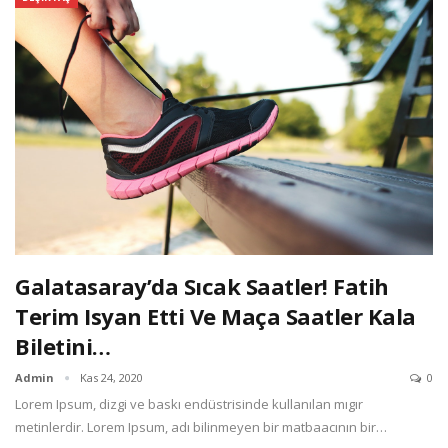
Galatasaray’da Sıcak Saatler! Fatih
Terim Isyan Etti Ve Maça Saatler Kala
Biletini…
Admin
Kas 24, 2020
0
Lorem Ipsum, dizgi ve baskı endüstrisinde kullanılan mıgır
metinlerdir. Lorem Ipsum, adı bilinmeyen bir matbaacının bir…