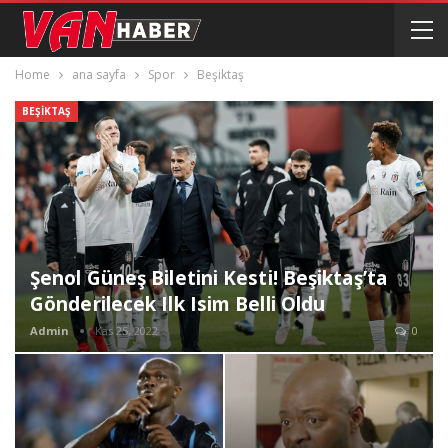
Home
ana sayfa
Spor
Beşiktaş
BEŞIKTAŞ
Şenol Güneş Biletini Kesti! Beşiktaş’ta
Gönderilecek Ilk Isim Belli Oldu
Admin
Kas 25, 2022
0