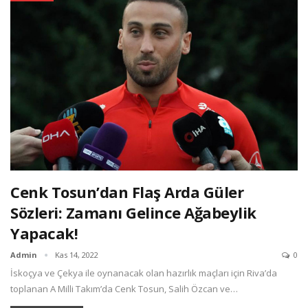
Cenk Tosun’dan Flaş Arda Güler
Sözleri: Zamanı Gelince Ağabeylik
Yapacak!
Admin
Kas 14, 2022
0
İskoçya ve Çekya ile oynanacak olan hazırlık maçları için Riva’da
toplanan A Milli Takım’da Cenk Tosun, Salih Özcan ve…