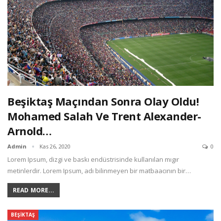
Beşiktaş Maçından Sonra Olay Oldu!
Mohamed Salah Ve Trent Alexander-
Arnold…
Admin
Kas 26, 2020
0
Lorem Ipsum, dizgi ve baskı endüstrisinde kullanılan mıgır
metinlerdir. Lorem Ipsum, adı bilinmeyen bir matbaacının bir…
READ MORE...
BEŞIKTAŞ