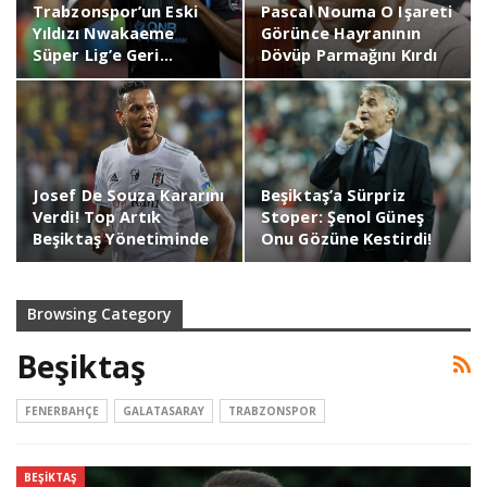
Trabzonspor’un Eski
Pascal Nouma O Işareti
Yıldızı Nwakaeme
Görünce Hayranının
Süper Lig’e Geri…
Dövüp Parmağını Kırdı
Josef De Souza Kararını
Beşiktaş’a Sürpriz
Verdi! Top Artık
Stoper: Şenol Güneş
Beşiktaş Yönetiminde
Onu Gözüne Kestirdi!
Browsing Category
Beşiktaş
FENERBAHÇE
GALATASARAY
TRABZONSPOR
BEŞIKTAŞ