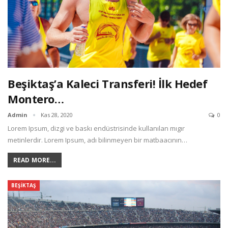
Beşiktaş’a Kaleci Transferi! İlk Hedef
Montero…
Admin
Kas 28, 2020
0
Lorem Ipsum, dizgi ve baskı endüstrisinde kullanılan mıgır
metinlerdir. Lorem Ipsum, adı bilinmeyen bir matbaacının
…
READ MORE...
BEŞIKTAŞ